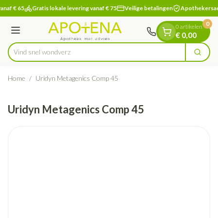
Dia 1 van 1
Ga naar de inhoud
anaf € 65
Gratis lokale levering vanaf € 75
Veilige betalingen
Apothekersad
0
0 artikelen
Menu
€ 0,00
Vind snel
Zoek
Product, merk, categorie...
Home
/
Uridyn Metagenics Comp 45
Uridyn Metagenics Comp 45