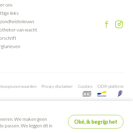
er ons
tige links
zondheidsnieuws
otheker van wacht
rschrift
rgtarieven
erkoopsvoorwaarden
Privacy disclaimer
Cookies
ODR-platform
tioneren. We maken geen
Oké, ik begrijp het
e passen. We leggen dit in