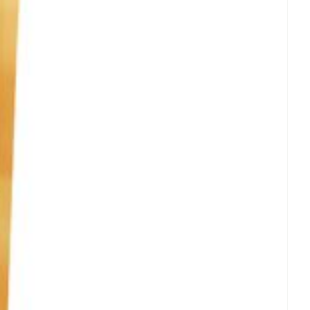
rende
Parfums en
geurproducten
CBD