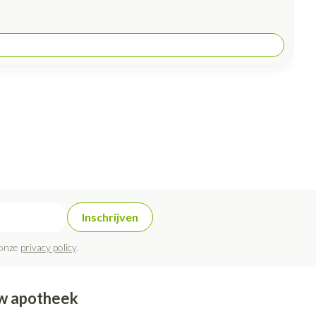
Inschrijven
 onze
privacy policy
.
w apotheek