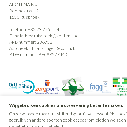
APOTENA NV
Beemdstraat 2
1601
Ruisbroek
Telefoon:
+32 23 77 91 54
E-mailadres:
ruisbroek@
apotena.be
APB nummer:
236902
Apotheek titularis:
Inge Deconinck
BTW nummer:
BE0885774405
Wij gebruiken cookies om uw ervaring beter te maken.
Onze webshop maakt uitsluitend gebruik van essentiële cooki
gebruik van andere soorten cookies; daarom bieden we geen mo
detail uit in ons
cookiebeleid