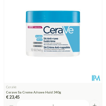
Diepte
45 mm
Hoeveelheid
200
Verpakking
Dieetbeperkingen
Vegan
Kamertemperatuur (15°C -
Behoud
25°C)
CeraVe
Cerave Sa Creme A/ruwe Huid 340g
€ 23,45
Aantal