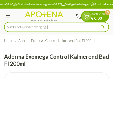
Dia 1 van 1
Ga naar de inhoud
vanaf € 65
Gratis lokale levering vanaf € 75
Veilige betalingen
Apothekersa
0
0 artikelen
Menu
€ 0,00
Vind snel wondver
Zoek
Product, merk, categorie...
Home
/
Aderma Exomega Control Kalmerend Bad Fl 200ml
Aderma Exomega Control Kalmerend Bad
Fl 200ml