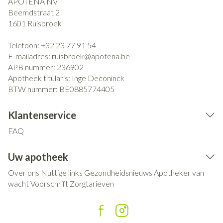
APOTENA NV
Beemdstraat 2
1601
Ruisbroek
Telefoon:
+32 23 77 91 54
E-mailadres:
ruisbroek@
apotena.be
APB nummer:
236902
Apotheek titularis:
Inge Deconinck
BTW nummer:
BE0885774405
Klantenservice
FAQ
Uw apotheek
Over ons
Nuttige links
Gezondheidsnieuws
Apotheker van
wacht
Voorschrift
Zorgtarieven