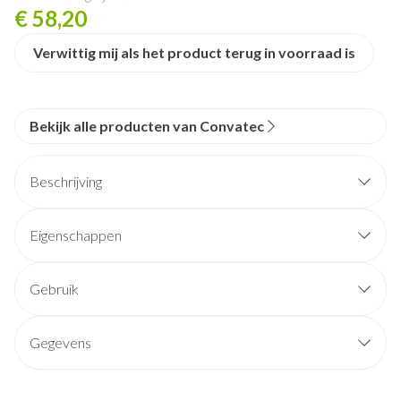
€ 58,20
Verwittig mij als het product terug in voorraad is
Bekijk alle producten van Convatec
Beschrijving
Eigenschappen
Al dan niet kneedbare, al dan niet Convexe huidplaat.
Gebruik
Colostoma, Ileostoma, Urostoma
Dag- & Nachtzakken
Gegevens
(Lange) reizen, activiteit
CNK
2953487
Gevoelige huid, gevoeligheid