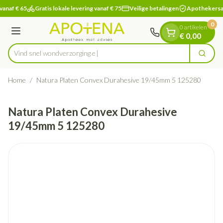
Dia 1 van 1
Ga naar de inhoud
vanaf € 65
Gratis lokale levering vanaf € 75
Veilige betalingen
Apothekersa
0
0 artikelen
Menu
€ 0,00
Vind snel wondverz
Zoek
Product, merk, categorie...
Home
/
Natura Platen Convex Durahesive 19/45mm 5 125280
Natura Platen Convex Durahesive
19/45mm 5 125280