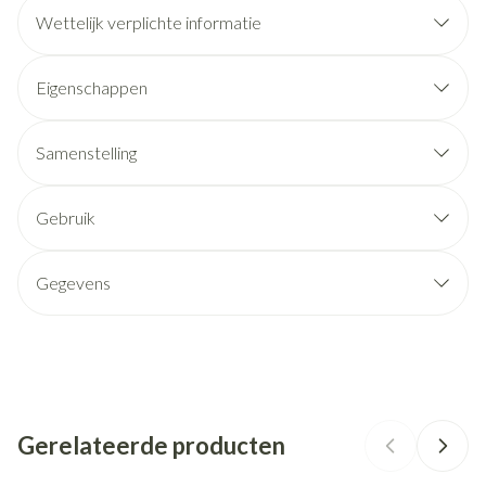
Wettelijk verplichte informatie
Eigenschappen
Samenstelling
Gebruik
Gegevens
CNK
2253193
Organisaties
Melphar
Gerelateerde producten
Merken
Melphar