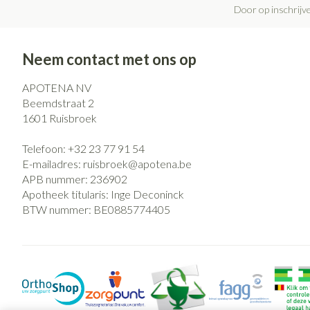
Door op inschrijve
Neem contact met ons op
APOTENA NV
Beemdstraat 2
1601
Ruisbroek
Telefoon:
+32 23 77 91 54
E-mailadres:
ruisbroek@
apotena.be
APB nummer:
236902
Apotheek titularis:
Inge Deconinck
BTW nummer:
BE0885774405