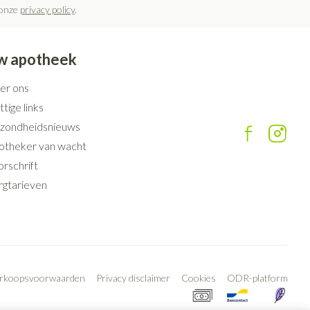
 onze
privacy policy
.
w apotheek
er ons
tige links
zondheidsnieuws
otheker van wacht
rschrift
rgtarieven
erkoopsvoorwaarden
Privacy disclaimer
Cookies
ODR-platform