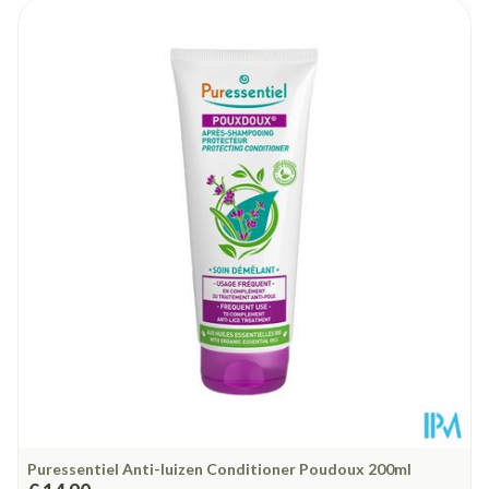
Breedte
43 mm
Lengte
122 mm
Diepte
40 mm
Hoeveelheid
15
Verpakking
Behoud
Kamertemperatuur (15°C - 25°C)
Puressentiel Anti-luizen Conditioner Poudoux 200ml