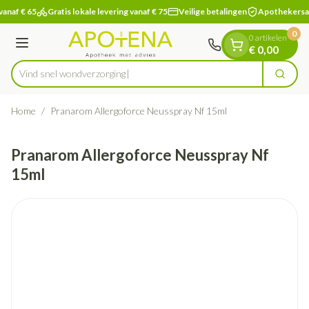
Dia 1 van 1
Ga naar de inhoud
vanaf € 65
Gratis lokale levering vanaf € 75
Veilige betalingen
Apothekersa
0
0 artikelen
Menu
€ 0,00
Vind snel wondverz
Zoek
Product, merk, categorie...
Home
/
Pranarom Allergoforce Neusspray Nf 15ml
Pranarom Allergoforce Neusspray Nf
15ml