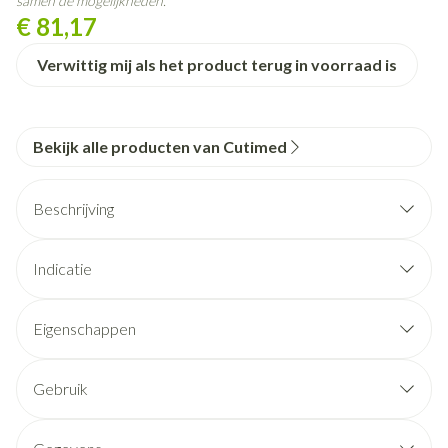
samen de mogelijkheden.
€ 81,17
Verwittig mij als het product terug in voorraad is
Bekijk alle producten van Cutimed
Beschrijving
Indicatie
Schuimverband met huidvriendelijke klevende siliconen
wondcontactlaag.
Eigenschappen
Klevende siliconen wondcontactlaag (kleeft niet op
vochtig wondbed)
Gebruik
Het verband blijft op zijn plaats
Type weefsel:
Kan op maat geknipt worden