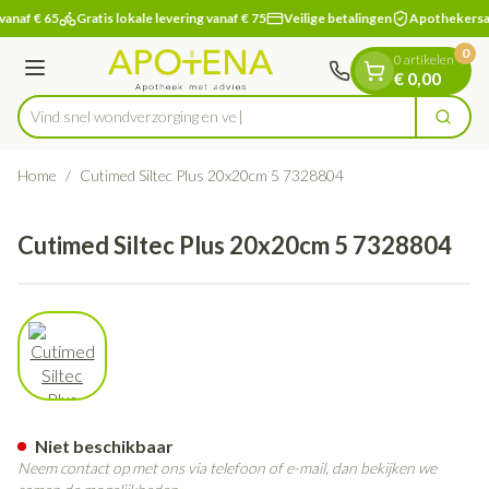
Dia 1 van 1
Ga naar de inhoud
vanaf € 65
Gratis lokale levering vanaf € 75
Veilige betalingen
Apothekersa
0
0 artikelen
Menu
€ 0,00
Vind snel wondverzorgin
Zoek
Product, merk, categorie...
Home
/
Cutimed Siltec Plus 20x20cm 5 7328804
Cutimed Siltec Plus 20x20cm 5 7328804
View larger image
Cutimed Siltec Plus 20x20cm
Niet beschikbaar
Neem contact op met ons via telefoon of e-mail, dan bekijken we