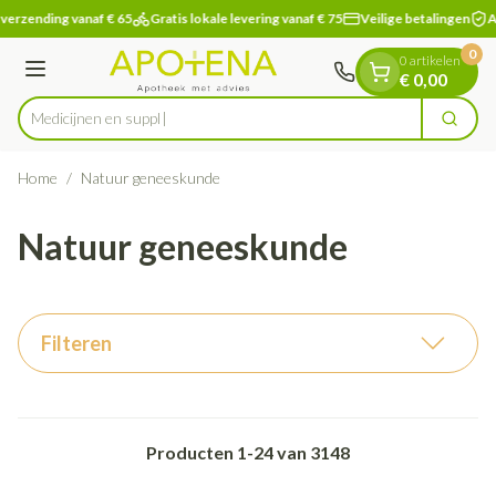
Dia 1 van 1
Ga naar de inhoud
verzending vanaf € 65
Gratis lokale levering vanaf € 75
Veilige betalingen
Ap
0
0 artikelen
Menu
€ 0,00
Zoek
Product, merk, categorie...
Home
/
Natuur geneeskunde
Natuur geneeskunde
Filteren
Producten
1
-
24
van
3148