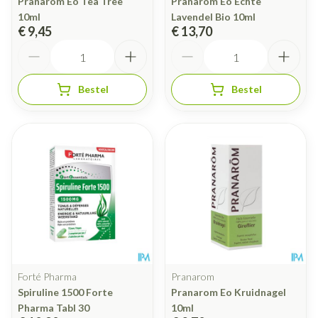
Pranarom Eo Tea Tree
Pranarom Eo Echte
10ml
Lavendel Bio 10ml
€ 9,45
€ 13,70
Aantal
Aantal
Bestel
Bestel
Forté Pharma
Pranarom
Spiruline 1500 Forte
Pranarom Eo Kruidnagel
Pharma Tabl 30
10ml