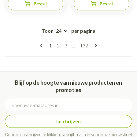
Bestel
Bestel
Toon
per pagina
Pagina's
U lees momenteel pagina
Pagina
Pagina
Pagina
1
2
3
...
132
Blijf op de hoogte van nieuwe producten en
promoties
E-mail adres
Inschrijven
Door op inschrijven te klikken, schrijft u zich in voor onze nieuwsbrief