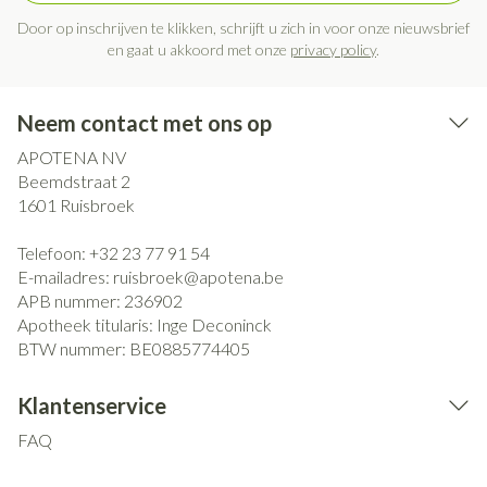
Door op inschrijven te klikken, schrijft u zich in voor onze nieuwsbrief
en gaat u akkoord met onze
privacy policy
.
Neem contact met ons op
APOTENA NV
Beemdstraat 2
1601
Ruisbroek
Telefoon:
+32 23 77 91 54
E-mailadres:
ruisbroek@
apotena.be
APB nummer:
236902
Apotheek titularis:
Inge Deconinck
BTW nummer:
BE0885774405
Klantenservice
FAQ