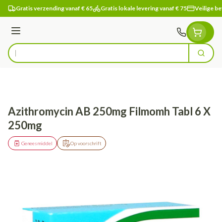
Ga naar de inhoud
Gratis verzending vanaf € 65
Gratis lokale levering vanaf € 75
Veilige be
Menu
Zoek
Product, merk, categorie...
Azithromycin AB 250mg Filmomh Tabl 6 X
250mg
Geneesmiddel
Op voorschrift