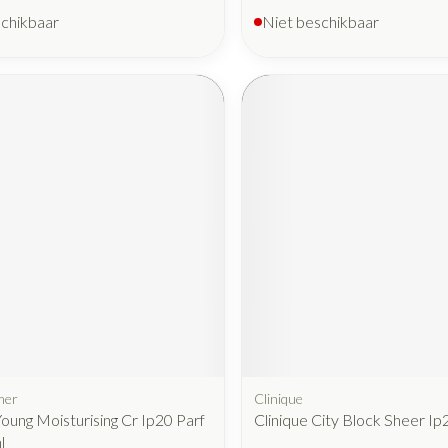
schikbaar
Niet beschikbaar
mer
Clinique
ung Moisturising Cr Ip20 Parf
Clinique City Block Sheer I
l