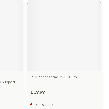
rende
Parfums en
geurproducten
CBD
P20 Zonnespray Ip20 200ml
x Support
€ 39,99
Niet beschikbaar