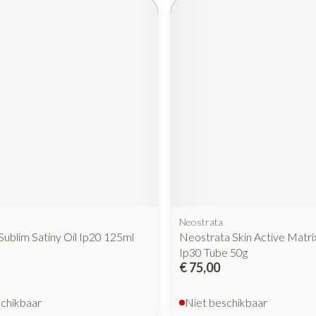
Mondmaskers
rging
Supplementen
Insectenwe
middelen
ssen
 geïrriteerde
Zelfbruiner
Scheren
Neostrata
Sublim Satiny Oil Ip20 125ml
Neostrata Skin Active Matri
Ip30 Tube 50g
€ 75,00
schikbaar
Niet beschikbaar