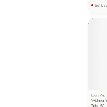
Niet be
Louis Wid
Widmer Yo
Tube 50m