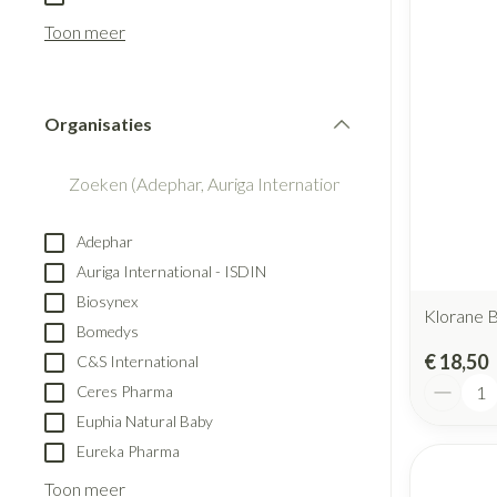
Blaren
Creme, gel en s
Aerosol accesso
Toon meer
Eelt
Zuurstof
Eksteroog - likd
Ademhalingsst
Toon meer
Organisaties
filter
Spieren en gew
Specifiek voor
Naalden en spu
Adephar
Lichaamsverzorg
Spuiten
Auriga International - ISDIN
Infecties
Deodorant
Oplossing voor i
Biosynex
Klorane 
Gezichtsverzorg
Naalden
Bomedys
Luizen
€ 18,50
C&S International
Naalden voor ins
Aantal
Ceres Pharma
pennaalden
Euphia Natural Baby
Toon meer
Diagnostica
Eureka Pharma
Toon meer