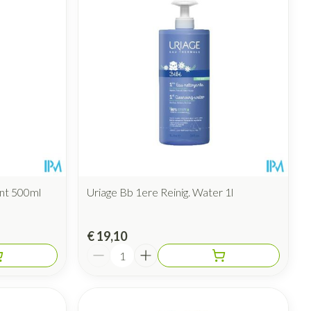
rende
Parfums en
geurproducten
ant 500ml
Uriage Bb 1ere Reinig. Water 1l
CBD
€ 19,10
Aantal