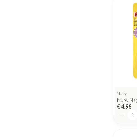
Nuby
Nûby Nag
€ 4,98
Aantal