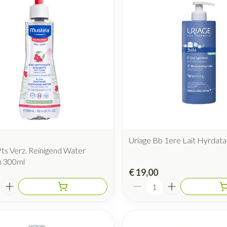
Mondmaskers
rging
Supplementen
Insectenwe
middelen
ssen
 geïrriteerde
Uriage Bb 1ere Lait Hyrdat
ts Verz. Reinigend Water
n 300ml
Zelfbruiner
Scheren
€ 19,00
Aantal