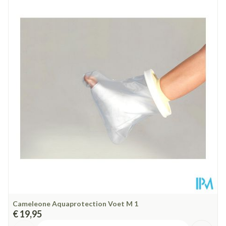
Lengte
269 mm
Diepte
5 mm
Behoud
Kamertemperatuur (15°C - 25°C)
Cameleone Aquaprotection Voet M 1
€ 19,95
Aantal