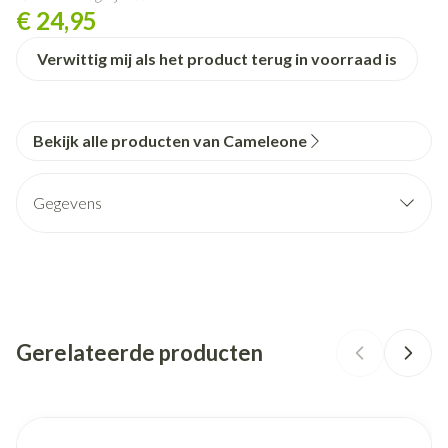
€ 24,95
Verwittig mij als het product terug in voorraad is
Bekijk alle producten van Cameleone
Gegevens
CNK
2425866
Organisaties
Covarmed
Gerelateerde producten
Merken
Cameleone
Breedte
185 mm
Navigeren door de elementen van de carrousel is mogelijk met de
Druk om carrousel over te slaan
Druk op om naar carrouselnavigatie te gaan