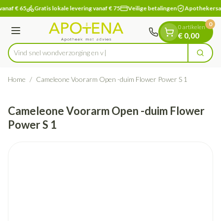
Dia 1 van 1
Ga naar de inhoud
vanaf € 65
Gratis lokale levering vanaf € 75
Veilige betalingen
Apothekersa
0
0 artikelen
Menu
€ 0,00
Vind snel wondverzorg
Zoek
Product, merk, categorie...
Home
/
Cameleone Voorarm Open -duim Flower Power S 1
Cameleone Voorarm Open -duim Flower
Power S 1