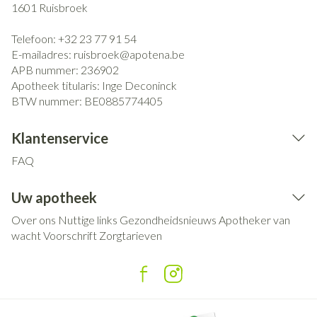
1601
Ruisbroek
Telefoon:
+32 23 77 91 54
E-mailadres:
ruisbroek@
apotena.be
APB nummer:
236902
Apotheek titularis:
Inge Deconinck
BTW nummer:
BE0885774405
Klantenservice
FAQ
Uw apotheek
Over ons
Nuttige links
Gezondheidsnieuws
Apotheker van
wacht
Voorschrift
Zorgtarieven