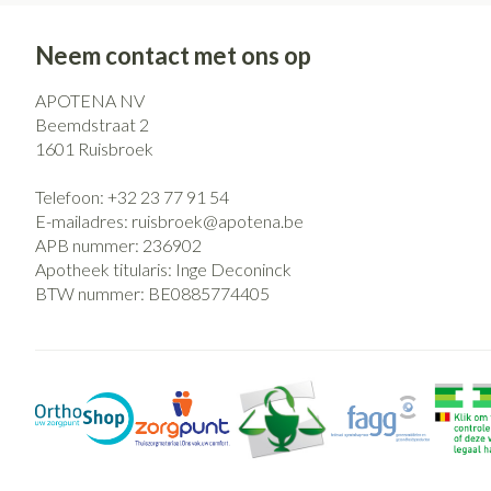
Neem contact met ons op
APOTENA NV
Beemdstraat 2
1601
Ruisbroek
Telefoon:
+32 23 77 91 54
E-mailadres:
ruisbroek@
apotena.be
APB nummer:
236902
Apotheek titularis:
Inge Deconinck
BTW nummer:
BE0885774405