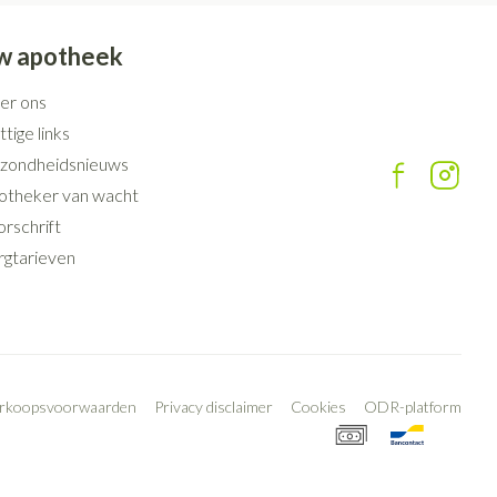
w apotheek
er ons
tige links
zondheidsnieuws
otheker van wacht
rschrift
rgtarieven
erkoopsvoorwaarden
Privacy disclaimer
Cookies
ODR-platform