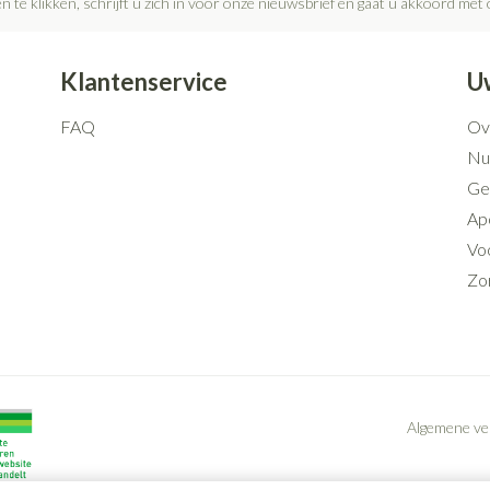
n te klikken, schrijft u zich in voor onze nieuwsbrief en gaat u akkoord met
Mondmaskers
rging
Supplementen
Insectenwe
middelen
Klantenservice
U
ssen
FAQ
Ov
 geïrriteerde
Nut
Ge
Ap
Voo
Zo
Zelfbruiner
Scheren
Algemene v