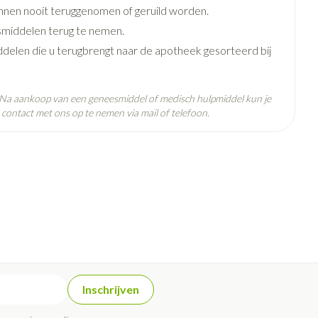
e
Badkamer
nen nooit teruggenomen of geruild worden.
Bed
middelen terug te nemen.
ddelen die u terugbrengt naar de apotheek gesorteerd bij
g zon
Doorliggen - decubitis
ie
Urinewegen
Toon meer
. Na aankoop van een geneesmiddel of medisch hulpmiddel kun je
contact met ons op te nemen via mail of telefoon.
id, spanning
Stoppen met roken
 en intieme
n Orthopedie
Gezichtsreiniging -
Instrumenten
sche
ontschminken
 25°C)
 anticonceptie
Reinigingsmelk, - crème, -olie
Anti tumor middelen
en gel
n
Tonic - lotion
orging
Anesthesie
Micellair water
t
Specifiek voor de ogen
ie
Diverse geneesmiddelen
Inschrijven
Toon meer