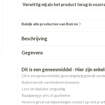
p en kinderen categorie
Toon meer
Toon meer
Toon meer
Verwittig mij als het product terug in voorr
en
Kruidenthee
Licht- en w
Toon meer
Toon meer
+ categorie
Wondzorg
Ogen
EHBO
Neus
ie
Homeopathie
Bekijk alle producten van Boiron
Neus
Ogen
eskunde categorie
desinfecteren
Vilt
Ooginfecties
Podologie
Tabletten
Spray
Oogspoeling
Beschrijving
Handschoenen
Anti allergische en anti
Cold - Hot th
Neussprays 
n EHBO categorie
denborstels
inflammatoire middelen
Oogdruppel
warm/koud
antiviraal
Wondhelend
Gegevens
os
Ontzwellende middelen
Creme - gel
Verbanddoz
elen categorie
Brandwonden
Glaucoom
Droge ogen
Medische hu
CNK
3104817
Toon meer
Toon meer
Toon meer
Veiligheidsinformatie
Dit is een geneesmiddel - Hier zijn enkele
Organisaties
Boiron
Dit is een geneesmiddel, geen langdurig gebruik zond
Buiten bereik van kinderen bewaren.
Merken
Boiron
en
e en
Nagels
Diabetes
Hart- en bloedvaten
Zonnebesc
Stoma
Bloedverdun
Lees de bijsluiter zorgvuldig.
stolling
Raadpleeg je arts of apotheker.
elt en kloven
Nagellak
Bloedglucosemeter
Aftersun
Stomazakjes
Breedte
17 mm
Neem in geval van bijwerkingen contact op met je art
en