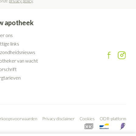
 onze
privacy policy
.
rende
Parfums en
geurproducten
w apotheek
er ons
tige links
zondheidsnieuws
otheker van wacht
rschrift
rgtarieven
CBD
erkoopsvoorwaarden
Privacy disclaimer
Cookies
ODR-platform