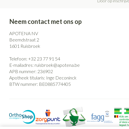
Door op inschrijve
Haar
Pillendozen en
Gezichtsverzo
accessoires
Neem contact met ons op
Pigmentstoorni
APOTENA NV
Gevoelige huid -
Beemdstraat 2
huid
1601
Ruisbroek
Gemengde huid
Telefoon:
+32 23 77 91 54
Doffe huid
E-mailadres:
ruisbroek@
apotena.be
Toon meer
APB nummer:
236902
Apotheek titularis:
Inge Deconinck
BTW nummer:
BE0885774405
Snurken