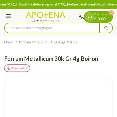
Dia 1 van 1
Ga naar de inhoud
vanaf € 65
Gratis lokale levering vanaf € 75
Veilige betalingen
Apothekersa
0
0 artikelen
Menu
€ 0,00
Vind snel wondverzor
Zoek
Product, merk, categorie...
Home
/
Ferrum Metallicum 30k Gr 4g Boiron
Ferrum Metallicum 30k Gr 4g Boiron
Geneesmiddel