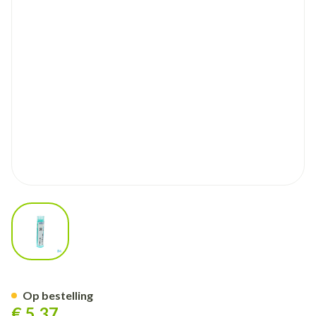
View larger image
Ferrum Metallicum 30k Gr 4g 
Op bestelling
€ 5,37