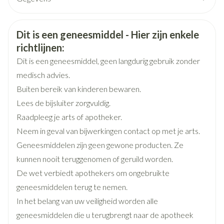
CNK
3105137
Veiligheidsinformatie
Dit is een geneesmiddel - Hier zijn enkele
Organisaties
Boiron
richtlijnen:
Dit is een geneesmiddel, geen langdurig gebruik zonder
Merken
Boiron
medisch advies.
Buiten bereik van kinderen bewaren.
Breedte
17 mm
Lees de bijsluiter zorgvuldig.
Raadpleeg je arts of apotheker.
Lengte
65 mm
Neem in geval van bijwerkingen contact op met je arts.
Geneesmiddelen zijn geen gewone producten. Ze
Diepte
15 mm
kunnen nooit teruggenomen of geruild worden.
De wet verbiedt apothekers om ongebruikte
Hoeveelheid
geneesmiddelen terug te nemen.
4
Verpakking
In het belang van uw veiligheid worden alle
geneesmiddelen die u terugbrengt naar de apotheek
Behoud
Kamertemperatuur (15°C - 25°C)