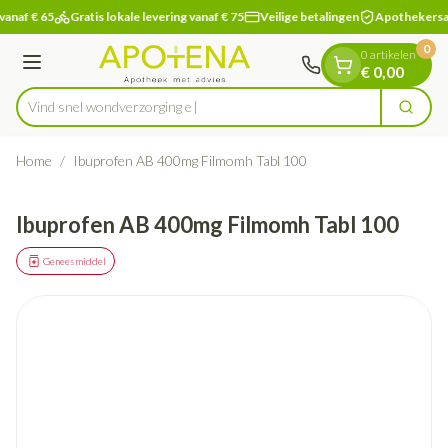
Dia 1 van 1
Ga naar de inhoud
vanaf € 65
Gratis lokale levering vanaf € 75
Veilige betalingen
Apothekersa
0
0 artikelen
Menu
€ 0,00
Vind snel wondver
Zoek
Product, merk, categorie...
Home
/
Ibuprofen AB 400mg Filmomh Tabl 100
Ibuprofen AB 400mg Filmomh Tabl 100
Geneesmiddel