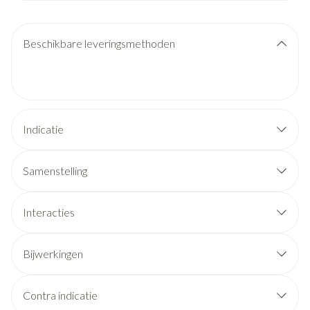
Beschikbare leveringsmethoden
Indicatie
Milde tot matige pijn, zoals hoofdpijn inclusief migraine en
tandpijn.
Samenstelling
Primaire dysmenorroe.
Koorts.
Interacties
Bijwerkingen
Mogelijke bijwerkingen
Contra indicatie