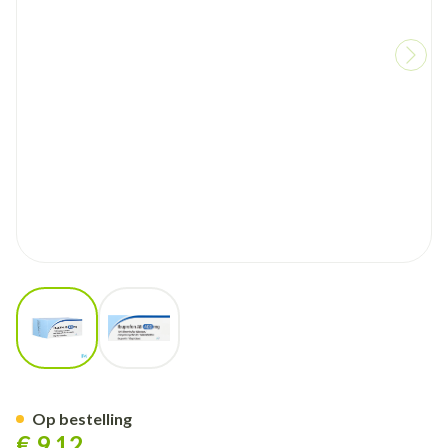
View larger image
View larger image
Ibuprofen AB 400mg Filmomh 
Op bestelling
€ 9,12