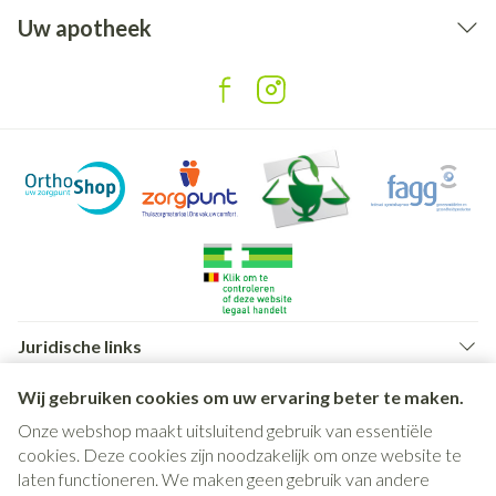
de lippen kan aantasten, zweren in of op de mond, keel,
Uw apotheek
neus, geslachtsdelen en ogen. Aan deze ernstige
huiduitslag kunnen koorts en griepachtige klachten
voorafgaan (exfoliatieve dermatitis, erythema
multiforme, Stevens-Johnson-syndroom). Dit kan nog
ernstiger worden, blaren kunnen groter worden en
verspreiden en delen van de huid kunnen loskomen
(Lyell-syndroom/ toxisch epidermale necrolyse). Er kan
ook een ernstige infectie zijn met vernietiging (necrose)
van de huid, het onderhuidse weefsel en spieren
(necroliserende fasciitis)
Juridische links
Wij gebruiken cookies om uw ervaring beter te maken.
Onze webshop maakt uitsluitend gebruik van essentiële
cookies. Deze cookies zijn noodzakelijk om onze website te
laten functioneren. We maken geen gebruik van andere