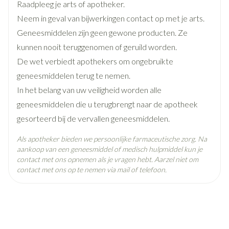
voorkomen) aangezien het effect van fenytoïne kan
inname van acetylsalicylzuur of een NSAID
Raadpleeg je arts of apotheker.
mg), 1 tot 3 keer per dag, met een interval van 4 tot 6
Diepte
68 mm
worden versterkt
Neem in geval van bijwerkingen contact op met je arts.
uur.
lithium (gebruikt voor de behandeling van depressie en
Geneesmiddelen zijn geen gewone producten. Ze
Maximale dosis: 1200 mg per dag (= 3 tabletten).
Actieve
manie) aangezien het effect van lithium kan worden
ibuprofen
kunnen nooit teruggenomen of geruild worden.
Toedieningswijze
Ingrediënten
versterkt
De wet verbiedt apothekers om ongebruikte
De tabletten inslikken met een glas water, tijdens of na
diuretica (plastabletten) omdat het effect van de
geneesmiddelen terug te nemen.
een maaltijd.
Behoud
Kamertemperatuur (15°C - 25°C)
diuretica kan worden verzwakt
In het belang van uw veiligheid worden alle
Patiënten met een gevoelige maag: tijdens een maaltijd
kaliumsparende diuretica omdat dit kan leiden tot
geneesmiddelen die u terugbrengt naar de apotheek
innemen.
hyperkaliëmie
gesorteerd bij de vervallen geneesmiddelen.
De tabletten kunnnen worden verdeeld in gelijke doses
geneesmiddelen die een hoge bloeddruk verlagen (ACE-
(breukstreep).
Als apotheker bieden we persoonlijke farmaceutische zorg. Na
remmers zoals captopril, bètablokkers zoals atenolol
Contact opnemen met een arts indien:
aankoop van een geneesmiddel of medisch hulpmiddel kun je
contact met ons opnemen als je vragen hebt. Aarzel niet om
geneesmiddelen, angiotensine-II-receptorantagonisten
Bij volwassenen: indien de koorts of migrainehoofdpijn >
contact met ons op te nemen via mail of telefoon.
zoals losartan)
3 dagen aanhoudt en de pijn/menstruatiepijn > 4 dagen
cholestyramine (gebruikt bij de behandeling van hoog
aanhoudt en wanneer de symptomen verergeren
cholesterol)
Adolescenten (12 tot 18 jaar): indien de symptomen > 3
aminoglycosiden (geneesmiddelen tegen bepaalde
dagen aanhouden of verergeren.