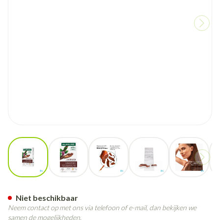
View larger image
View larger image
View larger image
View larger image
View larg
Klorane A/haaruitval Kracht & 
Niet beschikbaar
Neem contact op met ons via telefoon of e-mail, dan bekijken we
samen de mogelijkheden.