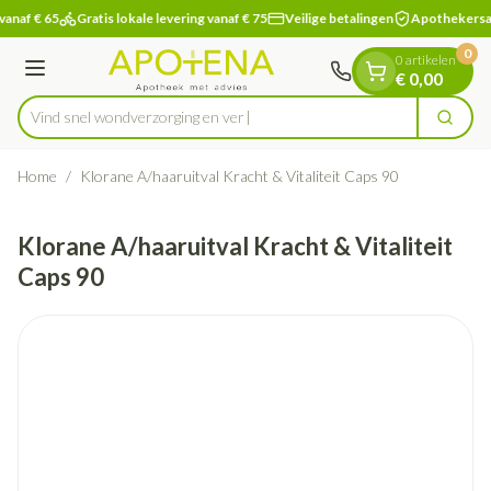
Dia 1 van 1
Ga naar de inhoud
vanaf € 65
Gratis lokale levering vanaf € 75
Veilige betalingen
Apothekersa
0
0 artikelen
Menu
€ 0,00
Vind snel wondverzorgin
Zoek
Product, merk, categorie...
Home
/
Klorane A/haaruitval Kracht & Vitaliteit Caps 90
Klorane A/haaruitval Kracht & Vitaliteit
Caps 90