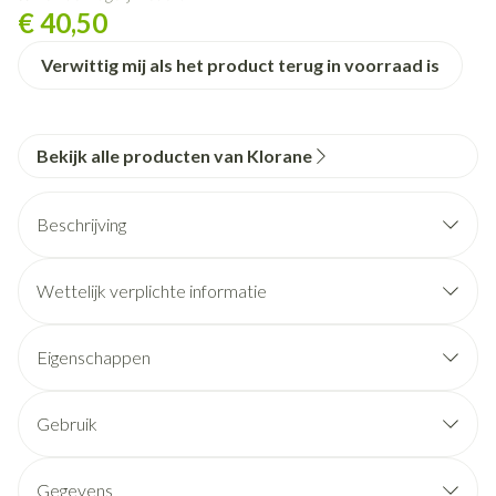
€ 40,50
Verwittig mij als het product terug in voorraad is
Bekijk alle producten van Klorane
Beschrijving
Wettelijk verplichte informatie
Eigenschappen
Tegen haaruitval: dit voedingssupplement voorkomt
haaruitval en houdt het haar gezond dankzij de
Gebruik
heermoes*.
INNEMEN Neem 1 capsule per dag met een groot glas
water.
Voedt: het levert de micronutriënten (biotine + vitamine
Gegevens