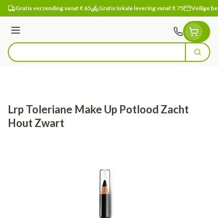
Ga naar de inhoud
Gratis verzending vanaf € 65
Gratis lokale levering vanaf € 75
Veilige be
Menu
Zoek
Product, merk, categorie...
Lrp Toleriane Make Up Potlood Zacht
Hout Zwart