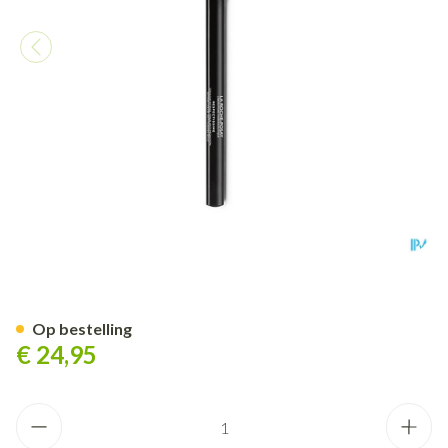
Lrp Toleriane Make Up Potloo
Op bestelling
€ 24,95
Aantal