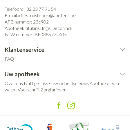
Telefoon:
+32 23 77 91 54
E-mailadres:
ruisbroek@
apotena.be
APB nummer:
236902
Apotheek titularis:
Inge Deconinck
BTW nummer:
BE0885774405
Klantenservice
FAQ
Uw apotheek
Over ons
Nuttige links
Gezondheidsnieuws
Apotheker van
wacht
Voorschrift
Zorgtarieven