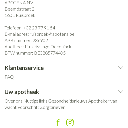
APOTENA NV
Beemdstraat 2
1601
Ruisbroek
Telefoon:
+32 23 77 91 54
E-mailadres:
ruisbroek@
apotena.be
APB nummer:
236902
Apotheek titularis:
Inge Deconinck
BTW nummer:
BE0885774405
Klantenservice
FAQ
Uw apotheek
Over ons
Nuttige links
Gezondheidsnieuws
Apotheker van
wacht
Voorschrift
Zorgtarieven