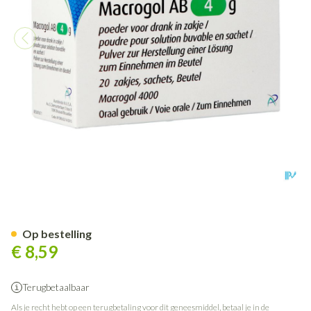
Macrogol AB 4g Pdr Voor Dran
Op bestelling
€ 8,59
Terugbetaalbaar
Als je recht hebt op een terugbetaling voor dit geneesmiddel, betaal je in de