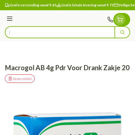
Ga naar de inhoud
Gratis verzending vanaf € 65
Gratis lokale levering vanaf € 75
Veilige be
Menu
Zoek
Product, merk, categorie...
Macrogol AB 4g Pdr Voor Drank Zakje 20
Geneesmiddel