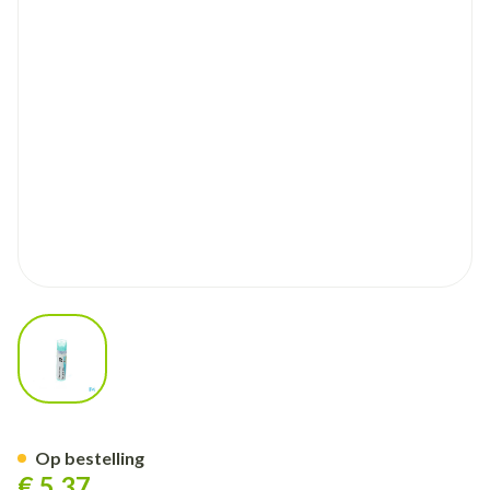
View larger image
Passiflora Incarnata 30k Gr 4g
Op bestelling
€ 5,37