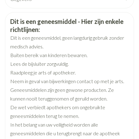
CNK
3107703
Veiligheidsinformatie
Dit is een geneesmiddel - Hier zijn enkele
Organisaties
Boiron
richtlijnen:
Dit is een geneesmiddel, geen langdurig gebruik zonder
Merken
Boiron
medisch advies.
Buiten bereik van kinderen bewaren.
Breedte
15 mm
Lees de bijsluiter zorgvuldig.
Raadpleeg je arts of apotheker.
Lengte
68 mm
Neem in geval van bijwerkingen contact op met je arts.
Geneesmiddelen zijn geen gewone producten. Ze
Diepte
15 mm
kunnen nooit teruggenomen of geruild worden.
De wet verbiedt apothekers om ongebruikte
Hoeveelheid
geneesmiddelen terug te nemen.
4
Verpakking
In het belang van uw veiligheid worden alle
geneesmiddelen die u terugbrengt naar de apotheek
Behoud
Kamertemperatuur (15°C - 25°C)