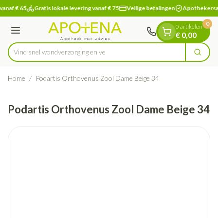
Dia 1 van 1
Ga naar de inhoud
vanaf € 65
Gratis lokale levering vanaf € 75
Veilige betalingen
Apothekersa
0
0 artikelen
Menu
€ 0,00
Vind snel wondverzorgi
Zoek
Product, merk, categorie...
Home
/
Podartis Orthovenus Zool Dame Beige 34
Podartis Orthovenus Zool Dame Beige 34