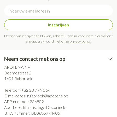
E-mail adres
Inschrijven
Door op inschrijven te klikken, schrijft u zich in voor onze nieuwsbrief
en gaat u akkoord met onze
privacy policy
.
Neem contact met ons op
APOTENA NV
Beemdstraat 2
1601
Ruisbroek
Telefoon:
+32 23 77 91 54
E-mailadres:
ruisbroek@
apotena.be
APB nummer:
236902
Apotheek titularis:
Inge Deconinck
BTW nummer:
BE0885774405