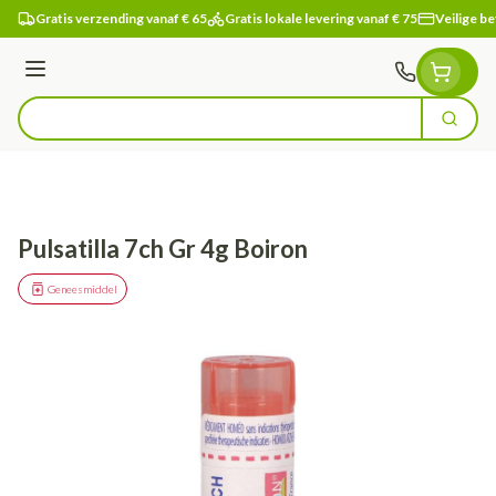
Ga naar de inhoud
Gratis verzending vanaf € 65
Gratis lokale levering vanaf € 75
Veilige be
Menu
Zoek
Product, merk, categorie...
Pulsatilla 7ch Gr 4g Boiron
Geneesmiddel