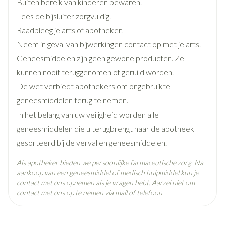
Buiten bereik van kinderen bewaren.
Breedte
17 mm
Lees de bijsluiter zorgvuldig.
Raadpleeg je arts of apotheker.
Lengte
66 mm
Neem in geval van bijwerkingen contact op met je arts.
Geneesmiddelen zijn geen gewone producten. Ze
Diepte
15 mm
kunnen nooit teruggenomen of geruild worden.
De wet verbiedt apothekers om ongebruikte
Hoeveelheid
geneesmiddelen terug te nemen.
4
Verpakking
In het belang van uw veiligheid worden alle
geneesmiddelen die u terugbrengt naar de apotheek
Behoud
Kamertemperatuur (15°C - 25°C)
gesorteerd bij de vervallen geneesmiddelen.
Als apotheker bieden we persoonlijke farmaceutische zorg. Na
aankoop van een geneesmiddel of medisch hulpmiddel kun je
contact met ons opnemen als je vragen hebt. Aarzel niet om
contact met ons op te nemen via mail of telefoon.