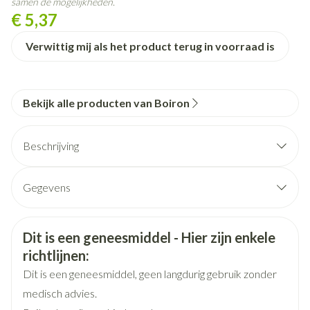
samen de mogelijkheden.
€ 5,37
Verwittig mij als het product terug in voorraad is
Bekijk alle producten van Boiron
Beschrijving
Gegevens
CNK
3504859
Veiligheidsinformatie
Dit is een geneesmiddel - Hier zijn enkele
Organisaties
Boiron
richtlijnen:
Dit is een geneesmiddel, geen langdurig gebruik zonder
Merken
Boiron
medisch advies.