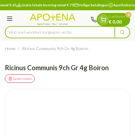
Dia 1 van 1
Ga naar de inhoud
vanaf € 65
Gratis lokale levering vanaf € 75
Veilige betalingen
Apothekersa
0
0 artikelen
Menu
€ 0,00
Vind snel wondverzorging
Zoek
Product, merk, categorie...
Home
/
Ricinus Communis 9ch Gr 4g Boiron
Ricinus Communis 9ch Gr 4g Boiron
Geneesmiddel