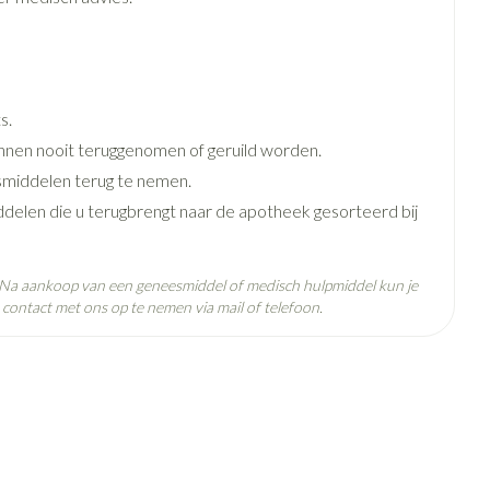
e
Badkamer
Bed
g zon
Doorliggen - decubitis
ie
Urinewegen
Toon meer
s.
nen nooit teruggenomen of geruild worden.
id, spanning
Stoppen met roken
middelen terug te nemen.
 en intieme
n Orthopedie
Gezichtsreiniging -
Instrumenten
ddelen die u terugbrengt naar de apotheek gesorteerd bij
sche
ontschminken
 anticonceptie
Reinigingsmelk, - crème, -olie
Anti tumor middelen
. Na aankoop van een geneesmiddel of medisch hulpmiddel kun je
en gel
contact met ons op te nemen via mail of telefoon.
n
Tonic - lotion
orging
Anesthesie
 25°C)
Micellair water
t
Specifiek voor de ogen
ie
Diverse geneesmiddelen
Toon meer