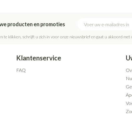
Mondmaskers
rging
Supplementen
Insectenwe
middelen
E-mail adres
euwe producten en promoties
ssen
 geïrriteerde
n te klikken, schrijft u zich in voor onze nieuwsbrief en gaat u akkoord met
Klantenservice
U
FAQ
Ov
Nut
Ge
Ap
Zelfbruiner
Scheren
Voo
Zo