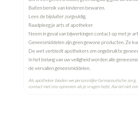
pray
Kalk- en schimmelnagels
Teststrips en naalden
Lippen
Stomaplaatj
ires
Buiten bereik van kinderen bewaren.
Nagelbijten
Overige diabetes producten
Zonnebank
Accessoires
Merken
Boiron
Lees de bijsluiter zorgvuldig.
oorn
Nagelversterkend
Naalden voor insulinespuiten
Voorbereidin
Raadpleeg je arts of apotheker.
elsel
Hormonaal stelsel
Gynaecolog
Breedte
15 mm
Toon meer
Toon meer
Toon meer
Neem in geval van bijwerkingen contact op met je art
Geneesmiddelen zijn geen gewone producten. Ze kun
Lengte
67 mm
richten
Zenuwstelsel
Slapelooshe
De wet verbiedt apothekers om ongebruikte genees
en stress
 mannen
iten
Make-up
Sondes, baxters en
Seksualiteit
Bandages e
In het belang van uw veiligheid worden alle geneesmi
catheters
hygiene
- orthopedi
Diepte
15 mm
de vervallen geneesmiddelen.
verbanden
ing
Make-up penselen en
Sondes
Condooms en
Immuniteit
Allergie
gebruiksvoorwerpen
Als apotheker bieden we persoonlijke farmaceutische zorg
njectie
Hoeveelheid
Buik
4
contact met ons opnemen als je vragen hebt. Aarzel niet om 
Accessoires voor sondes
Intiem welzij
Verpakking
Eyeliner - oogpotlood
ing
Arm
Baxters
Intieme verz
Mascara
Acne
Oor
ulinepen -
Elleboog
Behoud
Kamertemperatuur (15°C -
Catheters
Massage
Oogschaduw
Enkel en voe
Toon meer
Toon meer
Afslanken
Homeopath
Toon meer