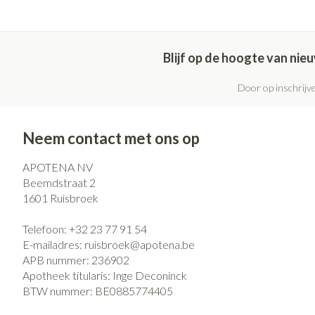
Haar
Pillendozen en
Gezichtsverzo
accessoires
Blijf op de hoogte van ni
Pigmentstoorni
Gevoelige huid -
Door op inschrijve
huid
Gemengde huid
Neem contact met ons op
Doffe huid
APOTENA NV
Toon meer
Beemdstraat 2
1601
Ruisbroek
Telefoon:
+32 23 77 91 54
Snurken
E-mailadres:
ruisbroek@
apotena.be
APB nummer:
236902
Apotheek titularis:
Inge Deconinck
BTW nummer:
BE0885774405