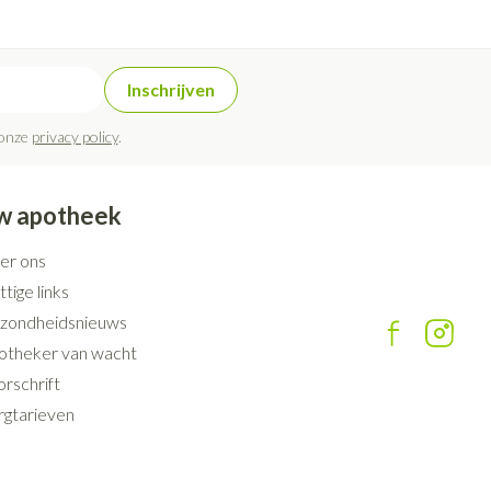
rende
Parfums en
geurproducten
Inschrijven
 onze
privacy policy
.
w apotheek
er ons
tige links
zondheidsnieuws
otheker van wacht
CBD
rschrift
rgtarieven