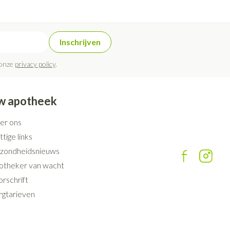
rende
Parfums en
geurproducten
Inschrijven
 onze
privacy policy
.
w apotheek
er ons
tige links
zondheidsnieuws
otheker van wacht
CBD
rschrift
rgtarieven