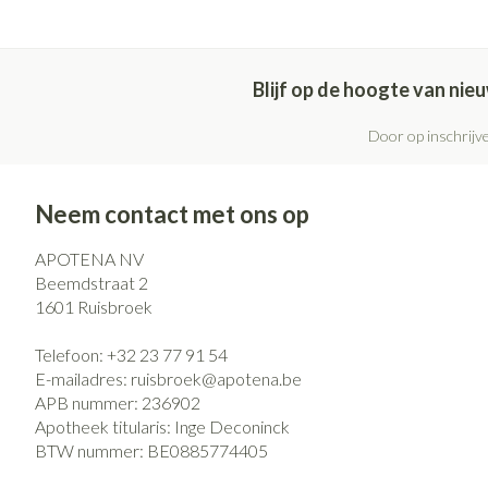
Haar
Pillendozen en
Gezichtsverzo
accessoires
Blijf op de hoogte van ni
Pigmentstoorni
Gevoelige huid -
Door op inschrijve
huid
Gemengde huid
Neem contact met ons op
Doffe huid
APOTENA NV
Toon meer
Beemdstraat 2
1601
Ruisbroek
Telefoon:
+32 23 77 91 54
Snurken
E-mailadres:
ruisbroek@
apotena.be
APB nummer:
236902
Apotheek titularis:
Inge Deconinck
BTW nummer:
BE0885774405