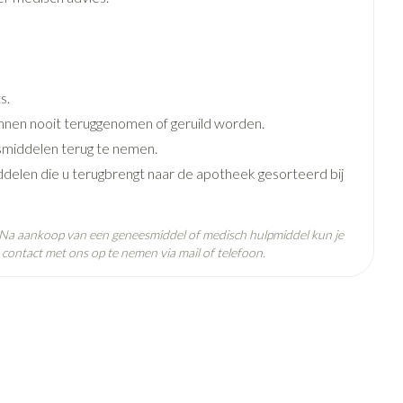
e
Badkamer
Bed
g zon
Doorliggen - decubitis
ie
Urinewegen
Toon meer
s.
nen nooit teruggenomen of geruild worden.
id, spanning
Stoppen met roken
middelen terug te nemen.
 en intieme
n Orthopedie
Gezichtsreiniging -
Instrumenten
ddelen die u terugbrengt naar de apotheek gesorteerd bij
sche
ontschminken
 anticonceptie
Reinigingsmelk, - crème, -olie
Anti tumor middelen
. Na aankoop van een geneesmiddel of medisch hulpmiddel kun je
en gel
contact met ons op te nemen via mail of telefoon.
n
Tonic - lotion
orging
Anesthesie
 25°C)
Micellair water
t
Specifiek voor de ogen
ie
Diverse geneesmiddelen
Toon meer