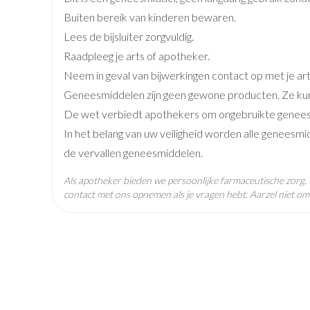
pray
Kalk- en schimmelnagels
Teststrips en naalden
Lippen
Stomaplaatj
ires
Buiten bereik van kinderen bewaren.
Nagelbijten
Overige diabetes producten
Zonnebank
Accessoires
Merken
Boiron
Lees de bijsluiter zorgvuldig.
oorn
Nagelversterkend
Naalden voor insulinespuiten
Voorbereidin
Raadpleeg je arts of apotheker.
elsel
Hormonaal stelsel
Gynaecolog
Breedte
17 mm
Toon meer
Toon meer
Toon meer
Neem in geval van bijwerkingen contact op met je art
Geneesmiddelen zijn geen gewone producten. Ze kun
Lengte
65 mm
richten
Zenuwstelsel
Slapelooshe
De wet verbiedt apothekers om ongebruikte genees
en stress
 mannen
iten
Make-up
Sondes, baxters en
Seksualiteit
Bandages e
In het belang van uw veiligheid worden alle geneesmi
catheters
hygiene
- orthopedi
Diepte
15 mm
de vervallen geneesmiddelen.
verbanden
ing
Make-up penselen en
Sondes
Condooms en
Immuniteit
Allergie
gebruiksvoorwerpen
Als apotheker bieden we persoonlijke farmaceutische zorg
njectie
Hoeveelheid
Buik
4
contact met ons opnemen als je vragen hebt. Aarzel niet om 
Accessoires voor sondes
Intiem welzij
Verpakking
Eyeliner - oogpotlood
ing
Arm
Baxters
Intieme verz
Mascara
Acne
Oor
ulinepen -
Elleboog
Behoud
Kamertemperatuur (15°C -
Catheters
Massage
Oogschaduw
Enkel en voe
Toon meer
Toon meer
Afslanken
Homeopath
Toon meer