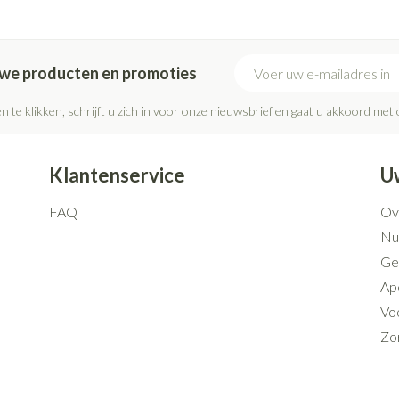
Mondmaskers
rging
Supplementen
Insectenwe
middelen
E-mail adres
euwe producten en promoties
ssen
 geïrriteerde
n te klikken, schrijft u zich in voor onze nieuwsbrief en gaat u akkoord met
Klantenservice
U
FAQ
Ov
Nut
Ge
Ap
Zelfbruiner
Scheren
Voo
Zo