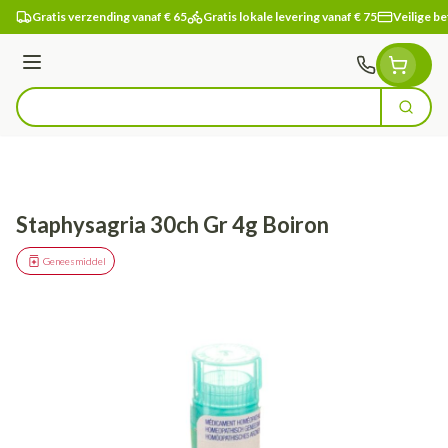
Ga naar de inhoud
Gratis verzending vanaf € 65
Gratis lokale levering vanaf € 75
Veilige be
Menu
Zoek
Product, merk, categorie...
Staphysagria 30ch Gr 4g Boiron
Geneesmiddel