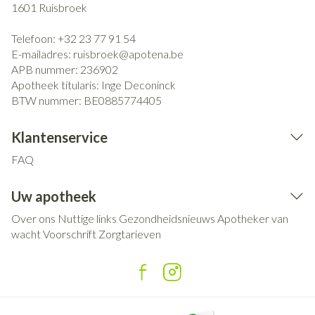
1601
Ruisbroek
Telefoon:
+32 23 77 91 54
E-mailadres:
ruisbroek@
apotena.be
APB nummer:
236902
Apotheek titularis:
Inge Deconinck
BTW nummer:
BE0885774405
Klantenservice
FAQ
Uw apotheek
Over ons
Nuttige links
Gezondheidsnieuws
Apotheker van
wacht
Voorschrift
Zorgtarieven