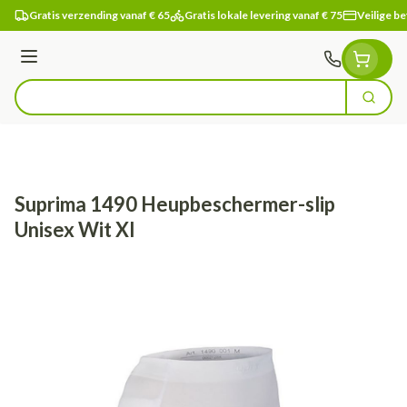
Ga naar de inhoud
Gratis verzending vanaf € 65
Gratis lokale levering vanaf € 75
Veilige be
Menu
Zoek
Product, merk, categorie...
Suprima 1490 Heupbeschermer-slip
Unisex Wit Xl