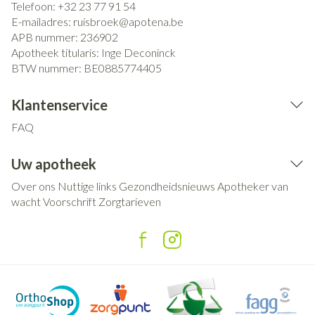
Telefoon:
+32 23 77 91 54
E-mailadres:
ruisbroek@
apotena.be
APB nummer:
236902
Apotheek titularis:
Inge Deconinck
BTW nummer:
BE0885774405
Klantenservice
FAQ
Uw apotheek
Over ons
Nuttige links
Gezondheidsnieuws
Apotheker van
wacht
Voorschrift
Zorgtarieven