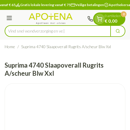
Dia 1 van 1
Ga naar de inhoud
vanaf € 65
Gratis lokale levering vanaf € 75
Veilige betalingen
Apothekersa
0
0 artikelen
Menu
€ 0,00
Vind snel wondverzorgi
Zoek
Product, merk, categorie...
Home
/
Suprima 4740 Slaapoverall Rugrits A/scheur Blw Xxl
Suprima 4740 Slaapoverall Rugrits
A/scheur Blw Xxl