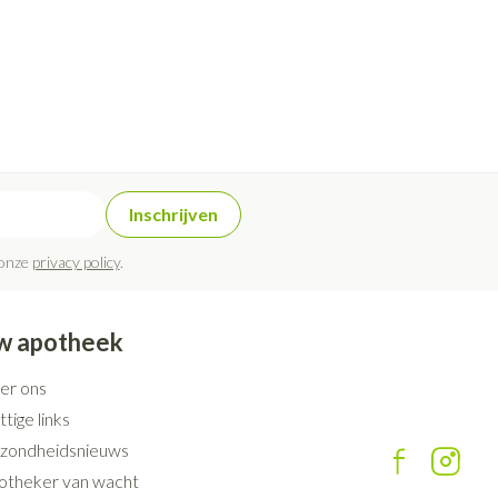
Inschrijven
 onze
privacy policy
.
w apotheek
er ons
tige links
zondheidsnieuws
otheker van wacht