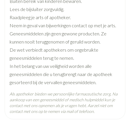
Buiten bereik van kinderen bewaren.
Breedte
17 mm
Lees de bijsluiter zorgvuldig.
Raadpleeg je arts of apotheker.
Lengte
64 mm
Neem in geval van bijwerkingen contact op met je arts.
Geneesmiddelen zijn geen gewone producten. Ze
Diepte
15 mm
kunnen nooit teruggenomen of geruild worden.
De wet verbiedt apothekers om ongebruikte
Hoeveelheid
geneesmiddelen terug te nemen.
4
Verpakking
In het belang van uw veiligheid worden alle
geneesmiddelen die u terugbrengt naar de apotheek
Behoud
Kamertemperatuur (15°C - 25°C)
gesorteerd bij de vervallen geneesmiddelen.
Als apotheker bieden we persoonlijke farmaceutische zorg. Na
aankoop van een geneesmiddel of medisch hulpmiddel kun je
contact met ons opnemen als je vragen hebt. Aarzel niet om
contact met ons op te nemen via mail of telefoon.