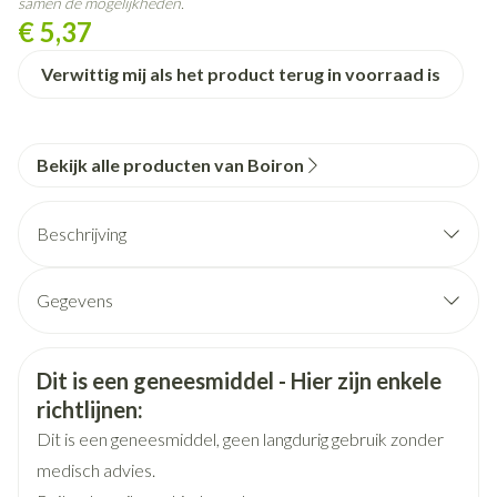
samen de mogelijkheden.
€ 5,37
Verwittig mij als het product terug in voorraad is
Bekijk alle producten van Boiron
Beschrijving
Gegevens
CNK
3102472
Veiligheidsinformatie
Dit is een geneesmiddel - Hier zijn enkele
Organisaties
Boiron
richtlijnen:
Dit is een geneesmiddel, geen langdurig gebruik zonder
Merken
Boiron
medisch advies.