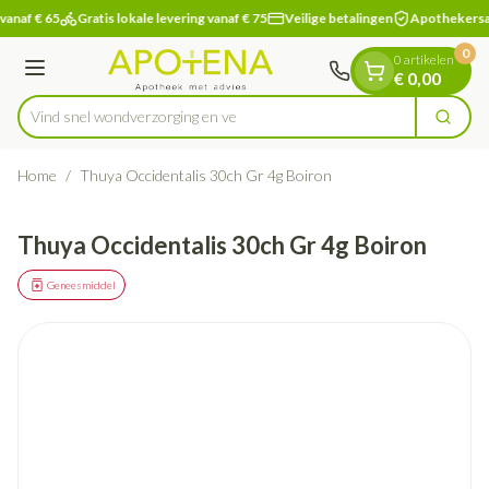
Dia 1 van 1
Ga naar de inhoud
vanaf € 65
Gratis lokale levering vanaf € 75
Veilige betalingen
Apothekersa
0
0 artikelen
Menu
€ 0,00
Vind snel wondverzorgin
Zoek
Product, merk, categorie...
Home
/
Thuya Occidentalis 30ch Gr 4g Boiron
Thuya Occidentalis 30ch Gr 4g Boiron
Geneesmiddel