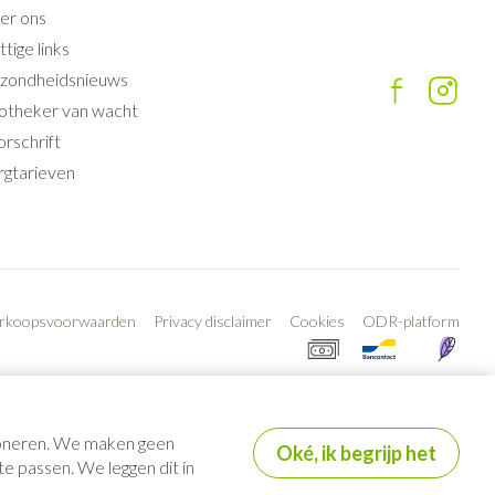
er ons
tige links
zondheidsnieuws
otheker van wacht
rschrift
rgtarieven
erkoopsvoorwaarden
Privacy disclaimer
Cookies
ODR-platform
tioneren. We maken geen
Oké, ik begrijp het
e passen. We leggen dit in