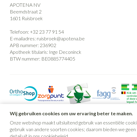
APOTENA NV
Beemdstraat 2
1601
Ruisbroek
Telefoon:
+32 23 77 91 54
E-mailadres:
ruisbroek@
apotena.be
APB nummer:
236902
Apotheek titularis:
Inge Deconinck
BTW nummer:
BE0885774405
Wij gebruiken cookies om uw ervaring beter te maken.
Onze webshop maakt uitsluitend gebruik van essentiële cooki
gebruik van andere soorten cookies; daarom bieden we geen mo
detail uit in ons
cookiebeleid