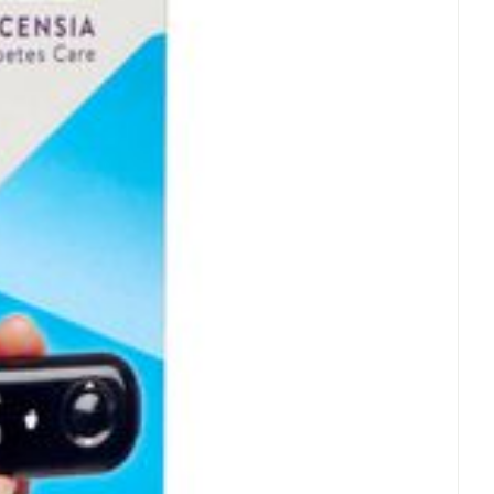
rende
Parfums en
geurproducten
CBD