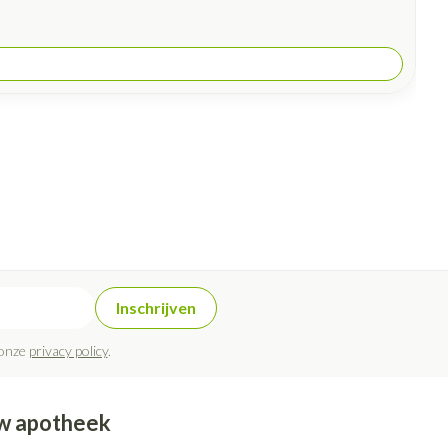
Inschrijven
 onze
privacy policy
.
w apotheek