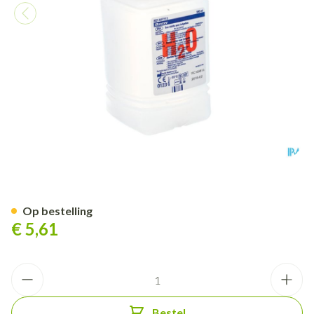
Bx Viapack Water Vr Irrig. 50
Op bestelling
€ 5,61
Aantal
Bestel