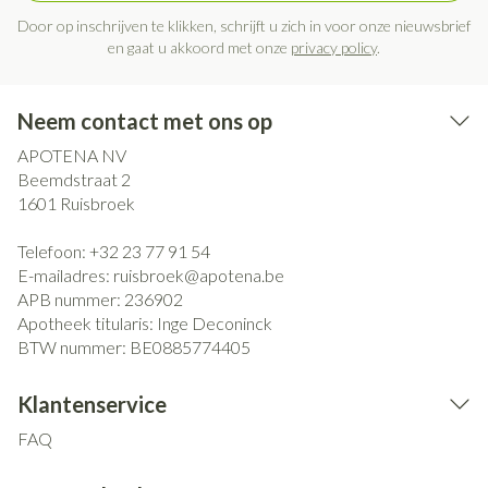
Door op inschrijven te klikken, schrijft u zich in voor onze nieuwsbrief
en gaat u akkoord met onze
privacy policy
.
Neem contact met ons op
APOTENA NV
Beemdstraat 2
1601
Ruisbroek
Telefoon:
+32 23 77 91 54
E-mailadres:
ruisbroek@
apotena.be
APB nummer:
236902
Apotheek titularis:
Inge Deconinck
BTW nummer:
BE0885774405
Klantenservice
FAQ