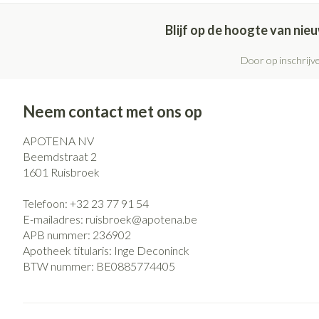
Blijf op de hoogte van ni
Door op inschrijve
Neem contact met ons op
APOTENA NV
Beemdstraat 2
1601
Ruisbroek
Telefoon:
+32 23 77 91 54
E-mailadres:
ruisbroek@
apotena.be
APB nummer:
236902
Apotheek titularis:
Inge Deconinck
BTW nummer:
BE0885774405