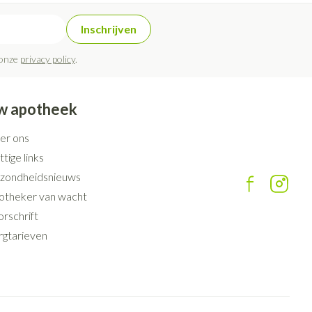
Inschrijven
 onze
privacy policy
.
w apotheek
er ons
tige links
zondheidsnieuws
otheker van wacht
rschrift
rgtarieven