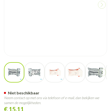
View larger image
View larger image
View larger image
View larger image
View larg
Israelisch Drukverband 10cm
Niet beschikbaar
Neem contact op met ons via telefoon of e-mail, dan bekijken we
samen de mogelijkheden.
€ 15,11