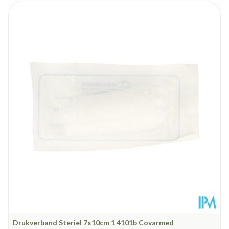
Lengte
170 mm
Diepte
43 mm
Behoud
Kamertemperatuur (15°C - 25°C)
Drukverband Steriel 7x10cm 1 4101b Covarmed