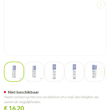
View larger image
View larger image
View larger image
View larger image
View larg
Jonzac Rijke Verzorging Hydr
Niet beschikbaar
Neem contact op met ons via telefoon of e-mail, dan bekijken we
samen de mogelijkheden.
€ 16,20