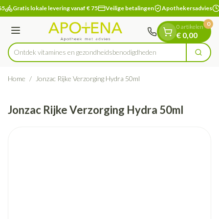
Dia 1 van 1
Ga naar de inhoud
65
Gratis lokale levering vanaf € 75
Veilige betalingen
Apothekersadvies
0
0 artikelen
Menu
€ 0,00
Ontdek vitamines en gezondheidsbenodigdheden
Zoek
Product, merk, categorie...
Home
/
Jonzac Rijke Verzorging Hydra 50ml
Jonzac Rijke Verzorging Hydra 50ml