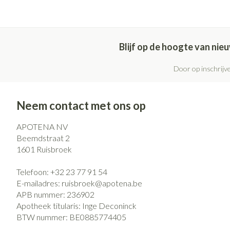
Blijf op de hoogte van ni
Door op inschrijve
Neem contact met ons op
APOTENA NV
Beemdstraat 2
1601
Ruisbroek
Telefoon:
+32 23 77 91 54
E-mailadres:
ruisbroek@
apotena.be
APB nummer:
236902
Apotheek titularis:
Inge Deconinck
BTW nummer:
BE0885774405