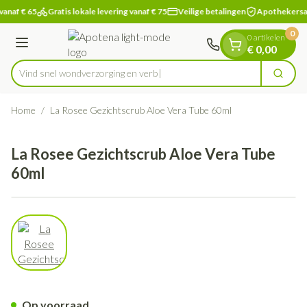
Dia 1 van 1
Ga naar de inhoud
vanaf € 65
Gratis lokale levering vanaf € 75
Veilige betalingen
Apothekersa
0
0 artikelen
Menu
€ 0,00
Vind snel wondverzorging
Zoek
Product, merk, categorie...
Home
/
La Rosee Gezichtscrub Aloe Vera Tube 60ml
La Rosee Gezichtscrub Aloe Vera Tube
60ml
View larger image
La Rosee Gezichtscrub Aloe V
Op voorraad