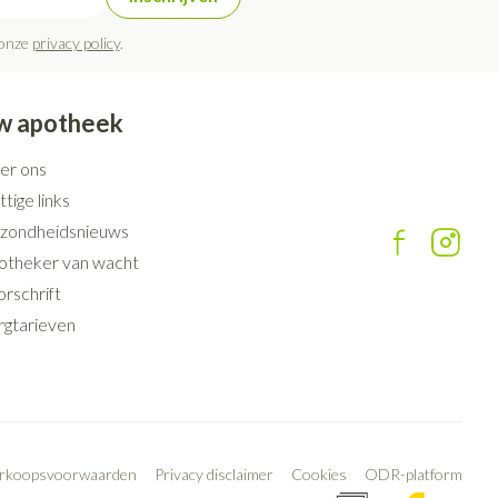
 onze
privacy policy
.
w apotheek
er ons
tige links
zondheidsnieuws
otheker van wacht
rschrift
rgtarieven
erkoopsvoorwaarden
Privacy disclaimer
Cookies
ODR-platform