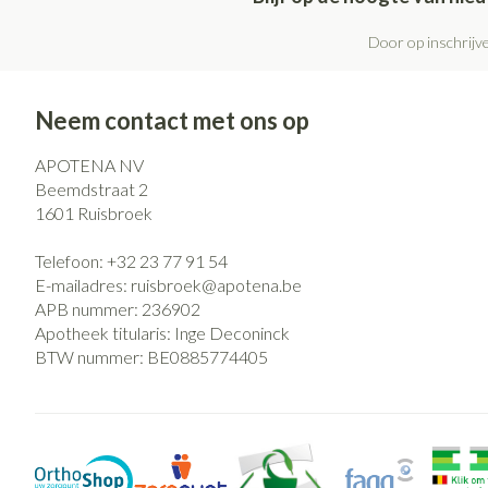
Door op inschrijve
Neem contact met ons op
APOTENA NV
Beemdstraat 2
1601
Ruisbroek
Telefoon:
+32 23 77 91 54
E-mailadres:
ruisbroek@
apotena.be
APB nummer:
236902
Apotheek titularis:
Inge Deconinck
BTW nummer:
BE0885774405