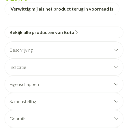
Verwittig mij als het product terug in voorraad is
Bekijk alle producten van Bota
Beschrijving
Indicatie
Eigenschappen
STEUNKOUSEN zijn geen ADERSPATKOUSEN.
Ze benaderen sterk een FIJNE STADSKOUS.
Samenstelling
Ze zijn esthetisch en geven een lichte of stevige steun.
De prijs bedraagt slechts een fractie van de prijs van een
Gebruik
aderspatkous.
Het aantrekken: