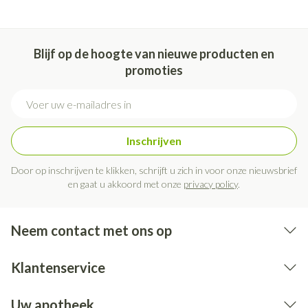
Niet samen gebruiken met crème, olie of zalf.
Bij onvakkundig gebruik en eigenmachtig aangebrachte
veranderingen vervalt elke aansprakelijkheid.
Blijf op de hoogte van nieuwe producten en
promoties
E-mail adres
Inschrijven
Door op inschrijven te klikken, schrijft u zich in voor onze nieuwsbrief
en gaat u akkoord met onze
privacy policy
.
Neem contact met ons op
Klantenservice
Uw apotheek