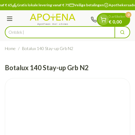
Dia 1 van 1
Ga naar de inhoud
af € 65
Gratis lokale levering vanaf € 75
Veilige betalingen
Apothekersadv
0
0 artikelen
Menu
€ 0,00
Ontdek vit
Zoek
Product, merk, categorie...
Home
/
Botalux 140 Stay-up Grb N2
Botalux 140 Stay-up Grb N2