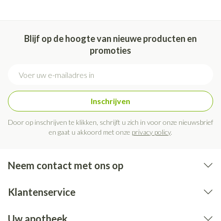
Niet samen gebruiken met crème, olie of zalf.
Bij onvakkundig gebruik en eigenmachtig aangebrachte
veranderingen vervalt elke aansprakelijkheid.
Blijf op de hoogte van nieuwe producten en
promoties
E-mail adres
Inschrijven
Door op inschrijven te klikken, schrijft u zich in voor onze nieuwsbrief
en gaat u akkoord met onze
privacy policy
.
Neem contact met ons op
Klantenservice
Uw apotheek