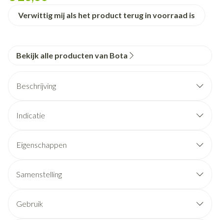
Verwittig mij als het product terug in voorraad is
Bekijk alle producten van Bota
Beschrijving
Indicatie
Eigenschappen
STEUNKOUSEN zijn geen ADERSPATKOUSEN.
Ze benaderen sterk een FIJNE STADSKOUS.
Samenstelling
Ze zijn esthetisch en geven een lichte of stevige steun.
De prijs bedraagt slechts een fractie van de prijs van een
Gebruik
aderspatkous.
Het aantrekken: