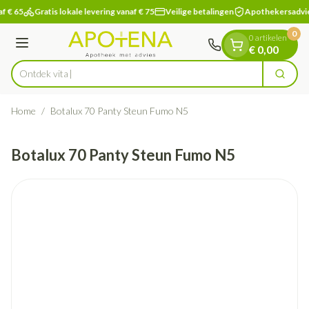
Dia 1 van 1
Ga naar de inhoud
f € 65
Gratis lokale levering vanaf € 75
Veilige betalingen
Apothekersadvi
0
0 artikelen
Menu
€ 0,00
Ontdek vitamine
Zoek
Product, merk, categorie...
Home
/
Botalux 70 Panty Steun Fumo N5
Botalux 70 Panty Steun Fumo N5