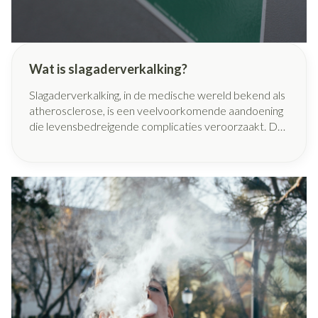
Wat is slagaderverkalking?
Slagaderverkalking, in de medische wereld bekend als
atherosclerose, is een veelvoorkomende aandoening
die levensbedreigende complicaties veroorzaakt. De
aandoening verloopt zeer langzaam en vaak zonder
symptomen, waardoor deze lang onopgemerkt kan
blijven. Maar wie aan slagaderverkalking lijdt, loopt
meer kans op een hartinfarct of beroerte. Met 15
miljoen doden is het één van de belangrijkste
doodsoorzaken in de wereld.