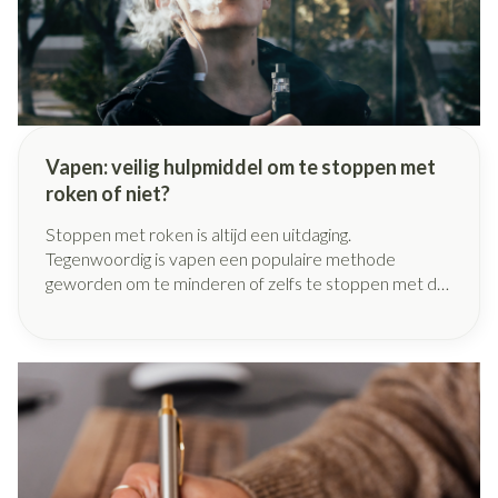
Vapen: veilig hulpmiddel om te stoppen met
roken of niet?
Stoppen met roken is altijd een uitdaging.
Tegenwoordig is vapen een populaire methode
geworden om te minderen of zelfs te stoppen met de
traditionele vorm van roken. Vapen, ook bekend als
elektronisch roken, beschouwen heel wat rokers als
een gezonder alternatief aangezien er geen tabak aan
te pas komt. Maar eigenlijk is het niet bewezen dat
vapen een effectieve methode is om te stoppen met
roken. Bovendien is het ook niet geheel risicovrij, en in
dit artikel werpen we een licht op de potentiële
negatieve gevolgen van vapen.