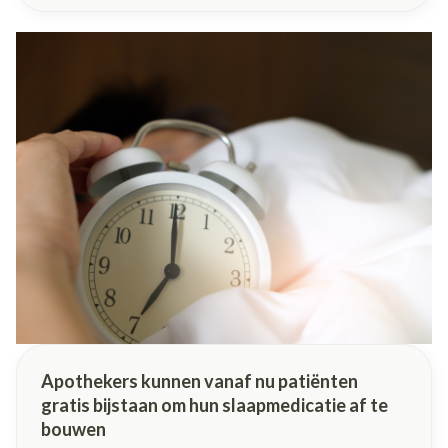
bijstaan om hun medicatie af te bouwen. Dit specifiek
voor mensen die meer dan vijf verschillende soorten
medicatie nemen die worden terugbetaald. Dit is een
grote stap vooruit: het maakt dergelijke zorg
toegankelijker én haalt meteen ook de druk van de
schouders van overbezette huisartsen.
Apothekers kunnen vanaf nu patiënten
gratis bijstaan om hun slaapmedicatie af te
bouwen