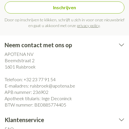
Inschrijven
Door op inschrijven te klikken, schrijft u zich in voor onze nieuwsbrief
en gaat u akkoord met onze
privacy policy
.
Neem contact met ons op
APOTENA NV
Beemdstraat 2
1601
Ruisbroek
Telefoon:
+32 23 77 91 54
E-mailadres:
ruisbroek@
apotena.be
APB nummer:
236902
Apotheek titularis:
Inge Deconinck
BTW nummer:
BE0885774405
Klantenservice
FAQ