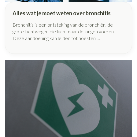
Alles wat je moet weten over bronchitis
Bronchitis is een ontsteking van de bronchiën, de
grote luchtwegen die lucht naar de longen voeren.
Deze aandoening kan leiden tot hoesten,
kortademigheid en andere ademhalingsproblemen.
Het begrijpen van de oorzaken, gevolgen en mogelijke
behandelingen is essentieel voor iedereen die met
deze aandoening wordt geconfronteerd. We vertellen
je in dit artikel meer over deze ontsteking op de
luchtwegen.