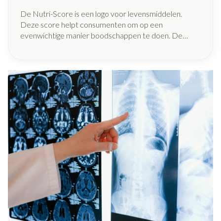
De Nutri-Score is een logo voor levensmiddelen.
Deze score helpt consumenten om op een
evenwichtige manier boodschappen te doen. De
Nutri-Score bestaat uit vijf niveaus, gaande van A
(groen) tot E (rood). Hou jij rekening met deze score
bij jouw aankopen? Wij leggen je uit hoe deze score
wordt toegekend aan producten, en waarom er ook
kritiek is op de Nutri-Score.