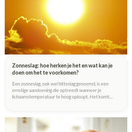
Zonneslag: hoe herken je het en wat kan je
doen om het te voorkomen?
Een zonneslag, ook wel hitteslag genoemd, is een
ernstige aandoening die optreedt wanneer je
lichaamstemperatuur te hoog oploopt. Het komt
vaker voor dan je denkt, zeker op warme zomerdagen
of tijdens een vakantie in de zon. Daarom is het
belangrijk om te weten hoe je een zonneslag herkent,
wat de gevolgen kunnen zijn en hoe je het kunt
vermijden.