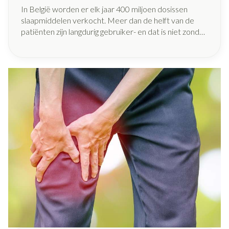
In België worden er elk jaar 400 miljoen dosissen
slaapmiddelen verkocht. Meer dan de helft van de
patiënten zijn langdurig gebruiker- en dat is niet zonder
gevolgen. Daarom start de minister van
Volksgezondheid met een nieuw traject waarbij
apothekers hun patiënten, op voorschrift van de
huisarts, kunnen begeleiden om hun afhankelijkheid
van dergelijke medicatie af te bouwen.