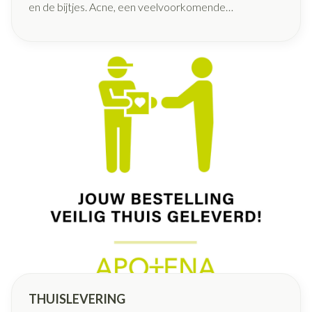
en de bijtjes. Acne, een veelvoorkomende
huidaandoening. Bij de ene verdwijnt het vanzelf, de
andere heeft nood aan schoonheidsproducten of
medicijnen.
THUISLEVERING