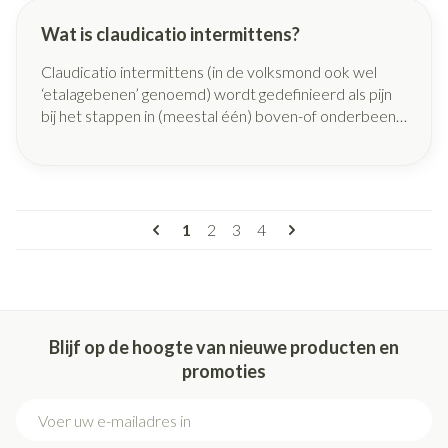
Wat is claudicatio intermittens?
Claudicatio intermittens (in de volksmond ook wel
‘etalagebenen’ genoemd) wordt gedefinieerd als pijn
bij het stappen in (meestal één) boven-of onderbeen
(dus niet in rust), die terug verdwijnt bij rust (na max.
10 min).
Pagina's
U lees momenteel pagina
Pagina
Pagina
Pagina
1
2
3
4
Blijf op de hoogte van nieuwe producten en
promoties
E-mail adres