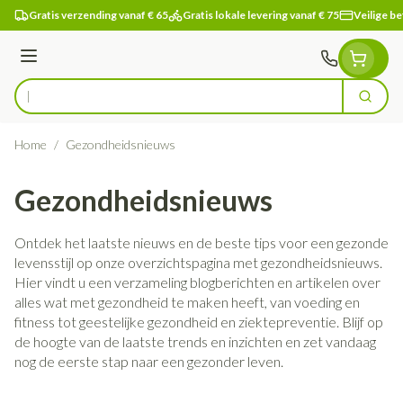
Ga naar de inhoud
Gratis verzending vanaf € 65
Gratis lokale levering vanaf € 75
Veilige be
Menu
Zoek
Product, merk, categorie...
Home
/
Gezondheidsnieuws
Gezondheidsnieuws
Ontdek het laatste nieuws en de beste tips voor een gezonde
levensstijl op onze overzichtspagina met gezondheidsnieuws.
Hier vindt u een verzameling blogberichten en artikelen over
alles wat met gezondheid te maken heeft, van voeding en
fitness tot geestelijke gezondheid en ziektepreventie. Blijf op
de hoogte van de laatste trends en inzichten en zet vandaag
nog de eerste stap naar een gezonder leven.