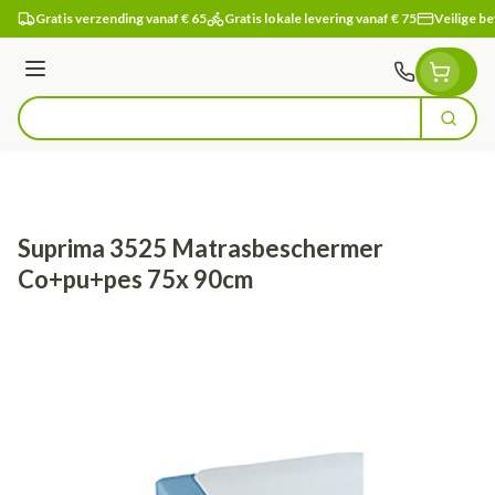
Ga naar de inhoud
Gratis verzending vanaf € 65
Gratis lokale levering vanaf € 75
Veilige be
Menu
Zoek
Product, merk, categorie...
Suprima 3525 Matrasbeschermer
Co+pu+pes 75x 90cm