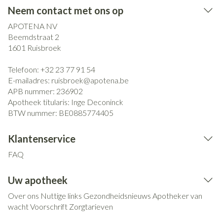
Neem contact met ons op
APOTENA NV
Beemdstraat 2
1601
Ruisbroek
Telefoon:
+32 23 77 91 54
E-mailadres:
ruisbroek@
apotena.be
APB nummer:
236902
Apotheek titularis:
Inge Deconinck
BTW nummer:
BE0885774405
Klantenservice
FAQ
Uw apotheek
Over ons
Nuttige links
Gezondheidsnieuws
Apotheker van
wacht
Voorschrift
Zorgtarieven