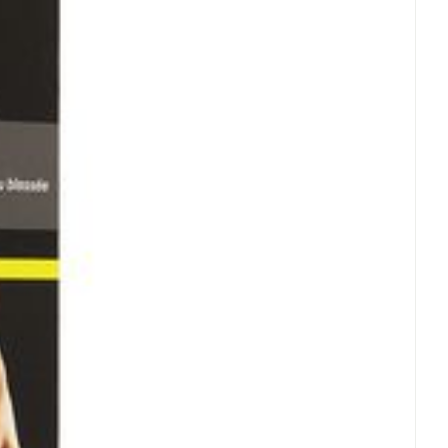
rende
Parfums en
geurproducten
CBD