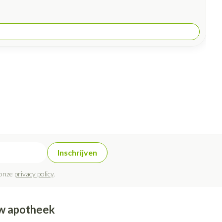
Inschrijven
 onze
privacy policy
.
w apotheek