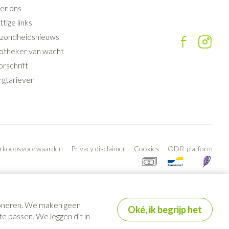
er ons
tige links
zondheidsnieuws
otheker van wacht
rschrift
rgtarieven
erkoopsvoorwaarden
Privacy disclaimer
Cookies
ODR-platform
tioneren. We maken geen
Oké, ik begrijp het
e passen. We leggen dit in