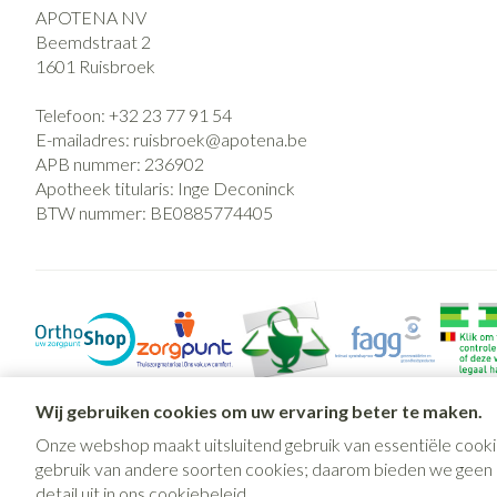
APOTENA NV
Beemdstraat 2
1601
Ruisbroek
Telefoon:
+32 23 77 91 54
E-mailadres:
ruisbroek@
apotena.be
APB nummer:
236902
Apotheek titularis:
Inge Deconinck
BTW nummer:
BE0885774405
Wij gebruiken cookies om uw ervaring beter te maken.
Onze webshop maakt uitsluitend gebruik van essentiële cooki
gebruik van andere soorten cookies; daarom bieden we geen mo
detail uit in ons
cookiebeleid